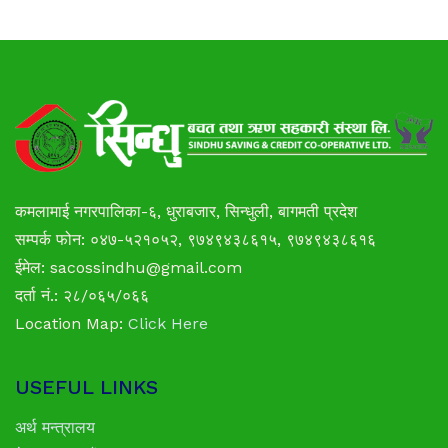
कमलामाई नगरपालिका
-६, धुराबजार, सिन्धुली, बागमती प्रदेश
सम्पर्क फोन: ०४७-५२१०५२, ९७४९४३८६१५, ९७४९४३८६१६
ईमेल: sacossindhu@gmail.com
दर्ता नं.: २८/०६५/०६६
Location Map:
Click Here
USEFUL LINKS
अर्थ मन्त्रालय