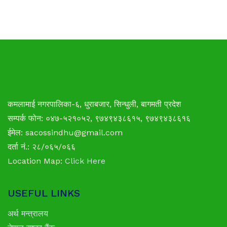
कमलामाई नगरपालिका
-६, धुराबजार, सिन्धुली, बागमती प्रदेश
सम्पर्क फोन: ०४७-५२१०५२, ९७४९४३८६१५, ९७४९४३८६१६
ईमेल: sacossindhu@gmail.com
दर्ता नं.: २८/०६५/०६६
Location Map:
Click Here
USEFUL LINKS
अर्थ मन्त्रालय